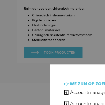
Ruim aanbod aan chirurgisch materiaal:
Chirurgisch instrumentarium
Rigide optieken
Elektrochirurgie
Dentaal materiaal
Chirurgisch assistentie retractorsysteem
Sterilisatietoebehoren
TOON PRODUCTEN
👉 WE ZIJN OP ZO
#️⃣ Accountmanage
#️⃣ Accountmanager