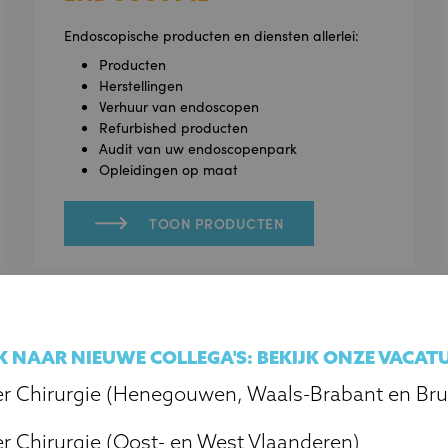
Endoscopische producten en diensten allerlei:
Producten
Herstellingen
Verhuur van endoscopen
Refurbished producten
Audit van uw endoscopenpark
Opleidingen op maat
TOON PRODUCTEN
EK NAAR NIEUWE COLLEGA'S: BEKIJK ONZE VACAT
r Chirurgie (Henegouwen, Waals-Brabant en Bru
 Chirurgie (Oost- en West Vlaanderen)