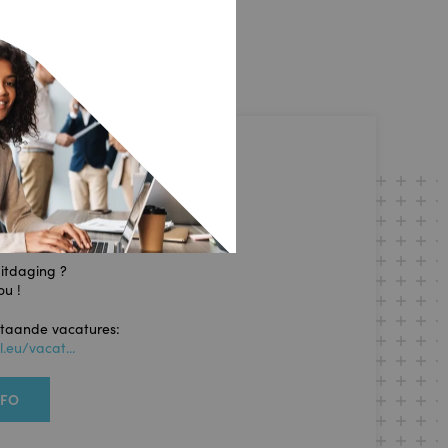
 ZOEK NAAR JOU !
uitdaging ?
ou !
staande vacatures:
.eu/vacat...
NFO