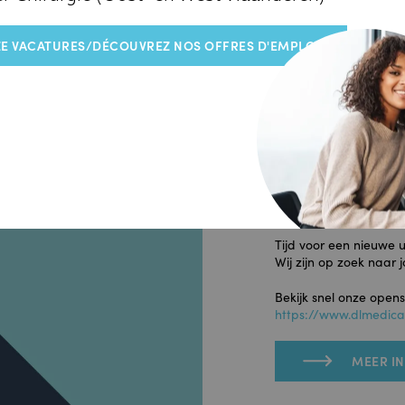
E VACATURES/DÉCOUVREZ NOS OFFRES D'EMPLOI
WIJ ZIJN OP
Tijd voor een nieuwe 
Wij zijn op zoek naar j
Bekijk snel onze open
https://www.dlmedical
MEER I