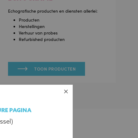
Echografische producten en diensten allerlei:
Producten
Herstellingen
Verhuur van probes
Refurbished producten
TOON PRODUCTEN
URE PAGINA
ssel)