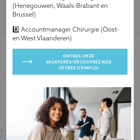
(Henegouwen, Waals-Brabant en
Brussel)
#️⃣ Accountmanager Chirurgie (Oost-
en West Vlaanderen)
ONTDEK ONZE
VACATURES/DÉCOUVREZ NOS
OFFRES D'EMPLOI
IN DE KIJKER