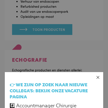
Verhuur van endoscopen
Refurbished producten
Audit van uw endoscopenpark
Opleidingen op maat
TOON PRODUCTEN
ECHOGRAFIE
Echografische producten en diensten allerlei:
Producten
Herstellingen
👉 WE ZIJN OP ZOEK NAAR NIEUWE
Verhuur van probes
COLLEGA'S: BEKIJK ONZE VACATURE
Refurbished producten
PAGINA
#️⃣ Accountmanager Chirurgie
TOON PRODUCTEN