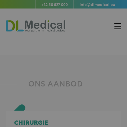
+32 56 627 000
info@dlmedical.eu
Hoofd
DL
Medical
ONS AANBOD
CHIRURGIE