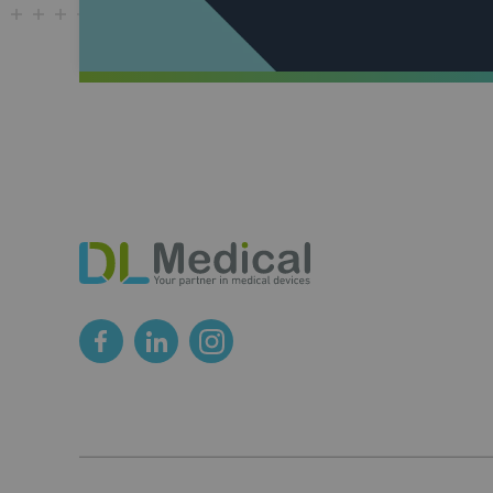
DL
Medical
Footer
Des
médias
sociaux