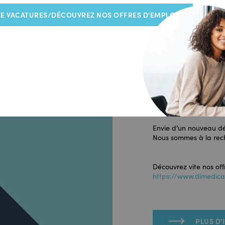
E VACATURES/DÉCOUVREZ NOS OFFRES D'EMPLOI
NOUS SOMME
VOUS !
Envie d’un nouveau dé
Nous sommes à la rec
Découvrez vite nos off
https://www.dlmedical.
PLUS D'