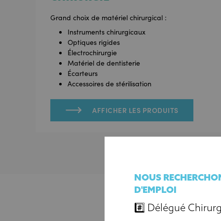
Grand choix de matériel chirurgical :
Instruments chirurgicaux
Optiques rigides
Électrochirurgie
Matériel de dentisterie
Écarteurs
Accessoires de stérilisation
AFFICHER LES PRODUITS
NOUS RECHERCHON
D'EMPLOI
#️⃣ Délégué Chirurg