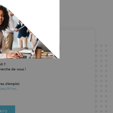
S A LA RECHERCE DE
fi ?
herche de vous !
res d’emploi:
eu/fr/va...
INFO