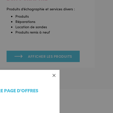
Produits d’échographie et services divers :
Produits
Réparations
Location de sondes
Produits remis à neuf
AFFICHER LES PRODUITS
 PAGE D'OFFRES