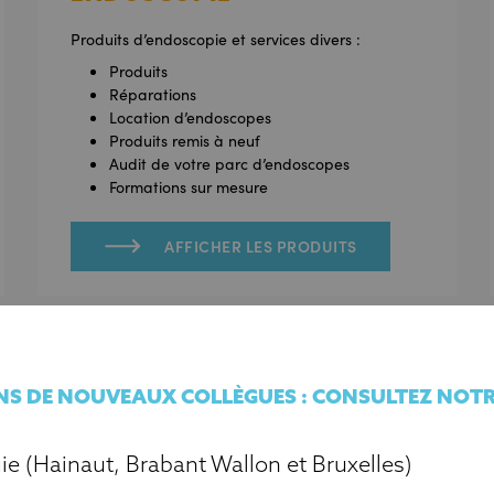
Produits d’endoscopie et services divers :
Produits
Réparations
Location d’endoscopes
Produits remis à neuf
Audit de votre parc d’endoscopes
Formations sur mesure
AFFICHER LES PRODUITS
S DE NOUVEAUX COLLÈGUES : CONSULTEZ NOTRE
ie (Hainaut, Brabant Wallon et Bruxelles)