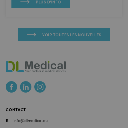
PLUS D'INFO
VOIR TOUTES LES NOUVELLES
DL
Medical
Footer
Des
médias
sociaux
CONTACT
E
info@dlmedical.eu