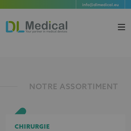
info@dlmedical.eu
Navig
DL
princi
Medical
NOTRE ASSORTIMENT
CHIRURGIE