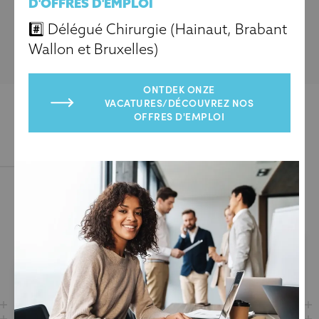
D'OFFRES D'EMPLOI
#️⃣ Délégué Chirurgie (Hainaut, Brabant
Wallon et Bruxelles)
ONTDEK ONZE
VACATURES/DÉCOUVREZ NOS
OFFRES D'EMPLOI
À L'HONNEUR