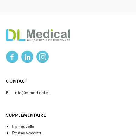
DL
Medical
Footer
Des
médias
sociaux
CONTACT
E
info@dlmedical.eu
SUPPLÉMENTAIRE
La nouvelle
Postes vacants